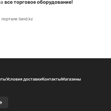
на
все торговое оборудование!
портале iland.kz
аты
Условия доставки
Контакты
Магазины