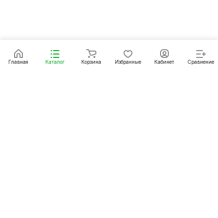
Главная
Каталог
Корзина
Избранные
Кабинет
Сравнение
Каталог
Акции
Бренды
Услуги
Статьи 1С
Условия оплаты
Условия доставки
Контакты
Магазины
Гарантия на товар
© 2026 Interland