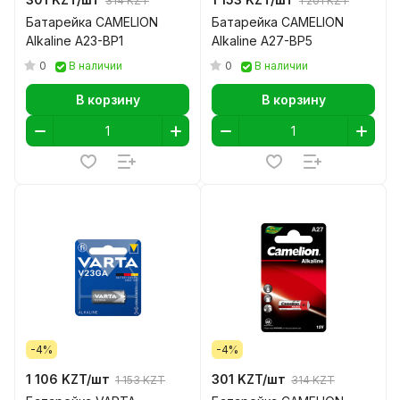
314 KZT
1 201 KZT
Батарейка CAMELION
Батарейка CAMELION
Alkaline A23-BP1
Alkaline A27-BP5
0
0
В наличии
В наличии
В корзину
В корзину
-4%
-4%
1 106 KZT/
шт
301 KZT/
шт
1 153 KZT
314 KZT