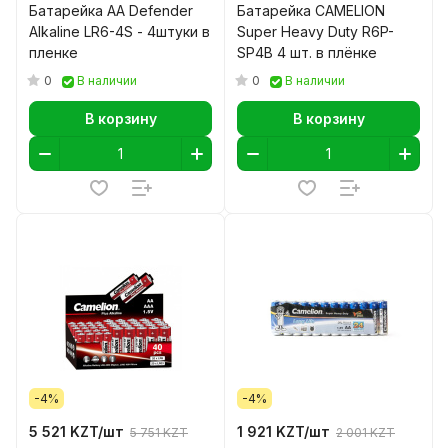
Батарейка АА Defender
Батарейка CAMELION
Alkaline LR6-4S - 4штуки в
Super Heavy Duty R6P-
пленке
SP4B 4 шт. в плёнке
0
0
В наличии
В наличии
В корзину
В корзину
-4%
-4%
5 521 KZT/
шт
1 921 KZT/
шт
5 751 KZT
2 001 KZT