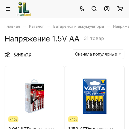
–
–
–
Главная
Каталог
Батарейки и аккумуляторы
Напряже
Напряжение 1.5V AA
31 товар
Фильтр
Сначала популярные
-4%
-4%
3 961 KZT/
шт
1 159 KZT/
шт