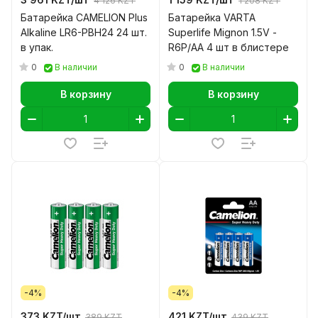
4 126 KZT
1 208 KZT
Батарейка CAMELION Plus
Батарейка VARTA
Alkaline LR6-PBH24 24 шт.
Superlife Mignon 1.5V -
в упак.
R6P/AA 4 шт в блистере
0
0
В наличии
В наличии
В корзину
В корзину
-4%
-4%
373 KZT/
шт
421 KZT/
шт
389 KZT
439 KZT