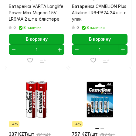
Батарейка VARTA Longlife
Батарейка CAMELION Plus
Power Max Mignon 1.5V -
Alkaline LR6-PB24 24 шт. в
LR6/AA 2 шт в блистере
упак.
0
0
В наличии
В наличии
В корзину
В корзину
-4%
-4%
337 KZT/
шт
757 KZT/
шт
351 KZT
789 KZT