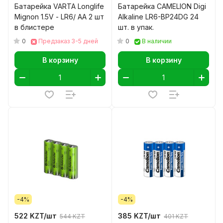
Батарейка VARTA Longlife
Батарейка CAMELION Digi
Mignon 1.5V - LR6/ AA 2 шт
Alkaline LR6-BP24DG 24
в блистере
шт. в упак.
0
0
Предзаказ 3-5 дней
В наличии
В корзину
В корзину
-4%
-4%
522 KZT/
шт
385 KZT/
шт
544 KZT
401 KZT