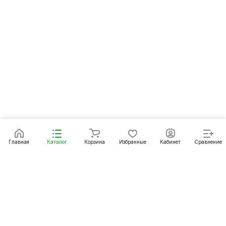
Главная
Каталог
Корзина
Избранные
Кабинет
Сравнение
Каталог
Акции
Бренды
Услуги
Статьи 1С
Условия оплаты
Условия доставки
Контакты
Магазины
Гарантия на товар