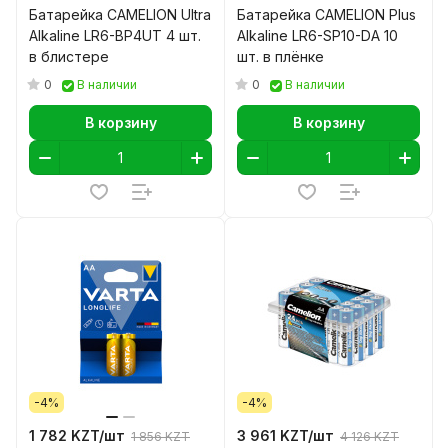
Батарейка CAMELION Ultra
Батарейка CAMELION Plus
Alkaline LR6-BP4UT 4 шт.
Alkaline LR6-SP10-DA 10
в блистере
шт. в плёнке
0
0
В наличии
В наличии
В корзину
В корзину
-4%
-4%
1 782 KZT/
шт
3 961 KZT/
шт
1 856 KZT
4 126 KZT