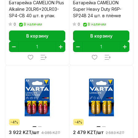
Батарейка CAMELION Plus
Батарейка CAMELION
Alkaline 20LR6+20LR03-
Super Heavy Duty R6P-
SP4-CB 40 шт. в упак.
SP24B 24 шт. в плёнке
0
0
В наличии
В наличии
В корзину
В корзину
-4%
-4%
3 922 KZT/
шт
2 479 KZT/
шт
4 085 KZT
2 583 KZT