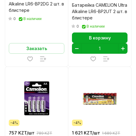
Alkaline LR6-BP2DG 2 шт. в
Батарейка CAMELION Ultra
блистере
Alkaline LR6-BP2UT 2 шт. в
блистере
0
В наличии
0
В наличии
В корзину
Заказать
-4%
-4%
757 KZT/
шт
1 621 KZT/
шт
789 KZT
1 689 KZT