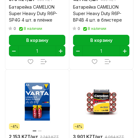
Батарейка CAMELION
Батарейка CAMELION
Super Heavy Duty R6P-
Super Heavy Duty R6P-
SP4G 4 шт. в плёнке
BP4B 4 шт. в блистере
0
0
В наличии
В наличии
В корзину
В корзину
-4%
-4%
2 153 KZT/
шт
3 901 KZT/
шт
2 243 KZT
4 064 KZT