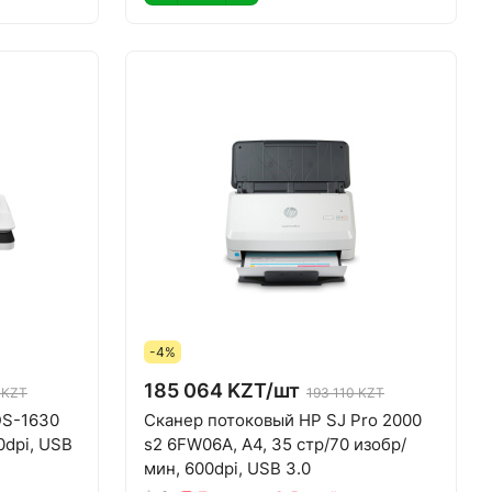
-4%
185 064 KZT/
шт
 KZT
193 110 KZT
DS-1630
Сканер потоковый HP SJ Pro 2000
0dpi, USB
s2 6FW06A, A4, 35 стр/70 изобр/
мин, 600dpi, USB 3.0