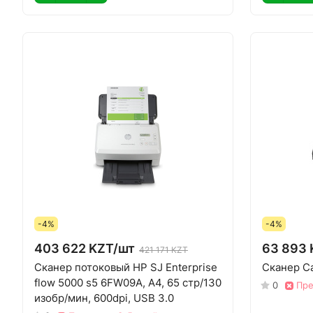
-4%
-4%
403 622 KZT/
шт
63 893 
421 171 KZT
Сканер потоковый HP SJ Enterprise
Сканер C
flow 5000 s5 6FW09A, A4, 65 стр/130
0
Пре
изобр/мин, 600dpi, USB 3.0