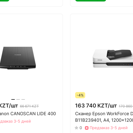
-4%
KZT/
шт
163 740 KZT/
шт
66 671 KZT
170 860
anon CANOSCAN LIDE 400
Сканер Epson WorkForce 
B11B239401, A4, 1200x120
дзаказ 3-5 дней
0
Предзаказ 3-5 дней