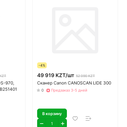
-4%
49 919 KZT/
шт
 KZT
52 090 KZT
DS-970,
Сканер Canon CANOSCAN LIDE 300
1B251401
0
Предзаказ 3-5 дней
В корзину