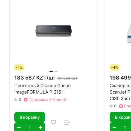
-4%
-4%
183 587 KZT/
шт
198 499
191 569 KZT
Протяжный Сканер Canon
Сканер п
imageFORMULA P-215 II
ScanJet P
CISб 25ст
0
Предзаказ 3-5 дней
двустор.с
0
Пре
В корзину
В корзи