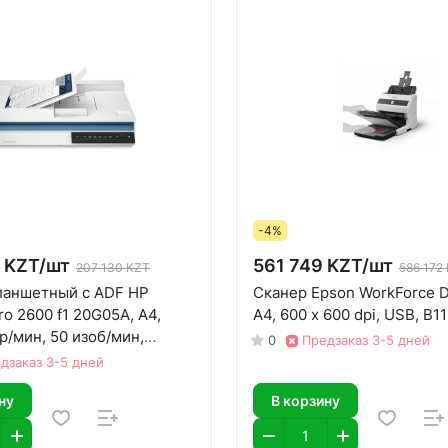
-4%
 KZT/
шт
561 749 KZT/
шт
207 130 KZT
586 172
ланшетный с ADF HP
Сканер Epson WorkForce 
ro 2600 f1 20G05A, A4,
A4, 600 x 600 dpi, USB, B1
р/мин, 50 изоб/мин,
0
Предзаказ 3-5 дней
кан
дзаказ 3-5 дней
ну
В корзину