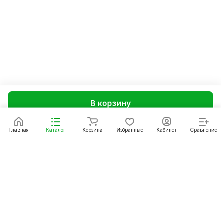
В корзину
Главная
Каталог
Корзина
Избранные
Кабинет
Сравнение
Каталог
Акции
Бренды
Услуги
Статьи 1С
Условия оплаты
Условия доставки
Контакты
Магазины
Гарантия на товар